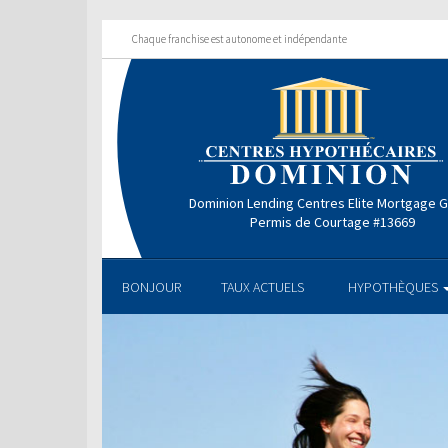
Chaque franchise est autonome et indépendante
Dominion Lending Centres Elite Mortgage 
Permis de Courtage #13669
BONJOUR
TAUX ACTUELS
HYPOTHÈQUES