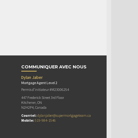
COMMUNIQUER AVEC NOUS
Dylan Jaber
Mortgage Agent Level 2
Permis d’initiateur #M23006254
447 Frederick Street 3rd Floor
Kitchener, ON
N2H2P4, Canada
Courriel:
dylanjaber@supermortgageteam.ca
Mobile:
519-984-1546