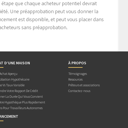
 étape que chaque acheteur potentiel devrait
riété. Une préapprobation peut vous donner la
ancement est disponible, et peut vous placer dans
 acheteurs sans préapprobation.
AT D’UNE MAISON
À PROPOS
 Achat Aperçu
Témoignages
obation Hypothécaire
Ressources
e Vs Taux Variable
Prêteurs et associations
dre Votre Rapport De Crédit
Contactez-nous
ner La Durée Qui Vous Convient
otre Hypothèque Plus Rapidement
ns Pour Travailleurs Autonomes
NANCEMENT