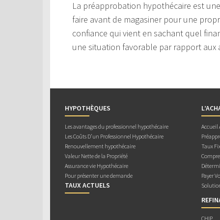
La préapprobation hypothécaire est une
faire avant de magasiner pour une prop
confiance qui vient en sachant quel fin
une situation favorable par rapport aux
HYPOTHÈQUES
L’ACH
Les avantages du professionnel hypothécaire
Accueil
Les Coûts D’un Professionnel Hypothécaire
Préappr
Renouvellement hypothécaire
Taux Fix
Valeur Nette de la Propriété
Compren
Assurance vie Hypothécaire
Détermi
Pour présenter une demande
Payer V
TAUX ACTUELS
Solutio
REFI
CHIP