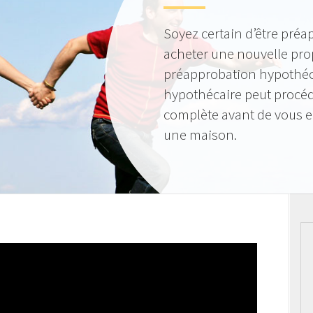
Soyez certain d’être préa
acheter une nouvelle pro
préapprobation hypothéca
hypothécaire peut procéde
complète avant de vous 
une maison.