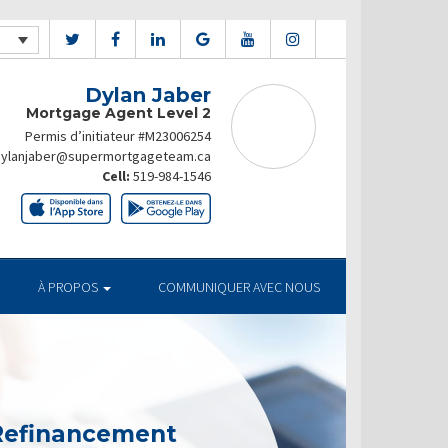
Dylan Jaber
Mortgage Agent Level 2
Permis d’initiateur #M23006254
dylanjaber@supermortgageteam.ca
Cell:
519-984-1546
À PROPOS
COMMUNIQUER AVEC NOUS
 Refinancement