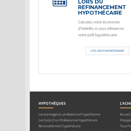
LORS DU
REFINANCEMENT
HYPOTHÉCAIRE
Calculez votre économie
d’intérêts si vous refinancez
votre prêt hypothécaire.
UTILISER MAINTENANT
HYPOTHÈQUES
L’ACH
Les avantages du professionnel hypothécaire
Accueil
Les Coûts D’un Professionnel Hypothécaire
Préappr
Renouvellement hypothécaire
Taux Fix