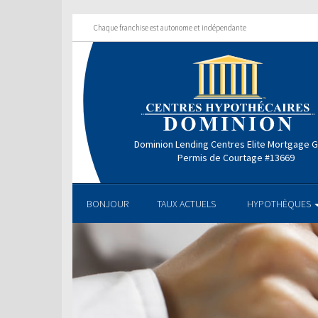
Chaque franchise est autonome et indépendante
Dominion Lending Centres Elite Mortgage 
Permis de Courtage #13669
BONJOUR
TAUX ACTUELS
HYPOTHÈQUES