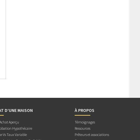
AT D’UNE MAISON
À PROPOS
 Achat Aperçu
Témoignages
obation Hypothécaire
Ressources
e Vs Taux Variable
Prêteurs et associations