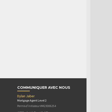
COMMUNIQUER AVEC NOUS
Dylan Jaber
Mortgage Agent Level 2
Permis d’initiateur #M23006254